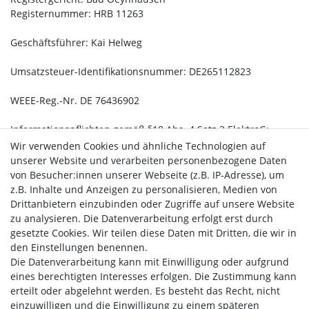
Registernummer: HRB 11263
Geschäftsführer: Kai Helweg
Umsatzsteuer-Identifikationsnummer: DE265112823
WEEE-Reg.-Nr. DE 76436902
Informationspflichten gemäß §18 Abs. 4 Satz 3 ElektroG:
https://www.bmuv.de/themen/wasser-ressourcen-
Wir verwenden Cookies und ähnliche Technologien auf
abfall/kreislaufwirtschaft/statistiken/elektro-und-
unserer Website und verarbeiten personenbezogene Daten
elektronikaltgeraete
von Besucher:innen unserer Webseite (z.B. IP-Adresse), um
z.B. Inhalte und Anzeigen zu personalisieren, Medien von
Verantwortliche/r i.S.d. § 18 Abs. 2 MStV:
Drittanbietern einzubinden oder Zugriffe auf unsere Website
Kai Helweg, Hedemer Str. 4, 32361 Pr. Oldendorf
zu analysieren. Die Datenverarbeitung erfolgt erst durch
gesetzte Cookies. Wir teilen diese Daten mit Dritten, die wir in
Zuständige Aufsichtsbehörde für das Angebot audiovisueller
den Einstellungen benennen.
Mediendienste:
Die Datenverarbeitung kann mit Einwilligung oder aufgrund
Landesanstalt für Medien NRW, Zollhof 2, 40221 Düsseldorf,
eines berechtigten Interesses erfolgen. Die Zustimmung kann
Deutschland
erteilt oder abgelehnt werden. Es besteht das Recht, nicht
einzuwilligen und die Einwilligung zu einem späteren